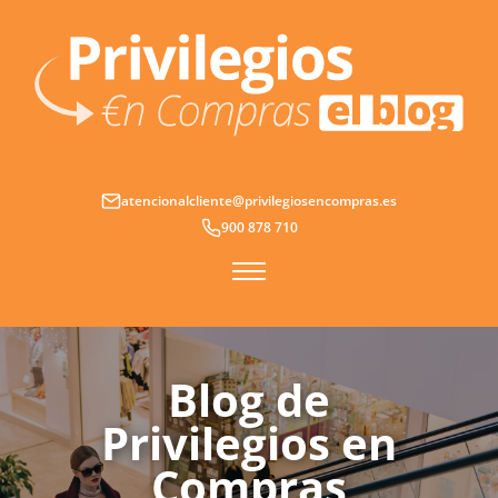
Ir
al
contenido
atencionalcliente@privilegiosencompras.es
900 878 710
Blog de
Privilegios en
Compras