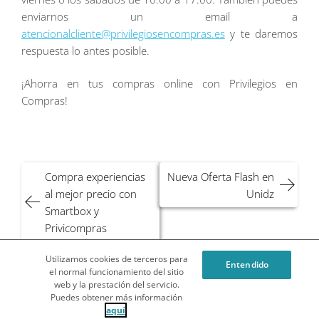
enviarnos un email a
atencionalcliente@privilegiosencompras.es
y te daremos
respuesta lo antes posible.
¡Ahorra en tus compras online con Privilegios en
Compras!
Navegación
Compra experiencias
Nueva Oferta Flash en
de
al mejor precio con
Unidz
entradas
Smartbox y
Privicompras
Utilizamos cookies de terceros para
Entendido
¿Qué es Privilegios en Compras o Privicompras?
el normal funcionamiento del sitio
web y la prestación del servicio.
Condiciones Generales del Blog
Política de cookies
Puedes obtener más información
Privilegios en Compras
Copyright ©2026 WEBLOYALTY
aquí
.