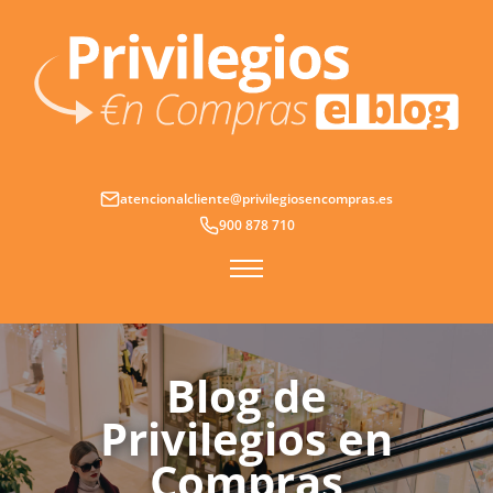
Ir
al
contenido
atencionalcliente@privilegiosencompras.es
900 878 710
Blog de
Privilegios en
Compras