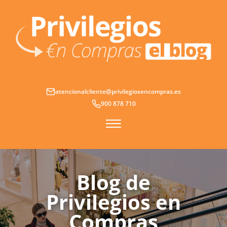
Ir
al
contenido
atencionalcliente@privilegiosencompras.es
900 878 710
Blog de
Privilegios en
Compras