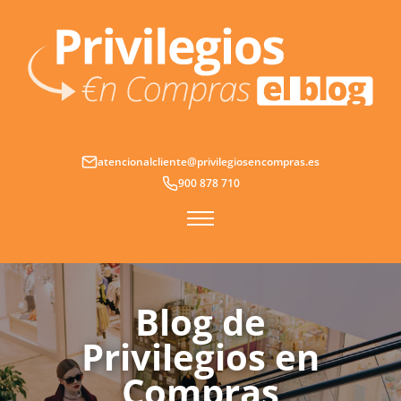
Ir
al
contenido
atencionalcliente@privilegiosencompras.es
900 878 710
Blog de
Privilegios en
Compras