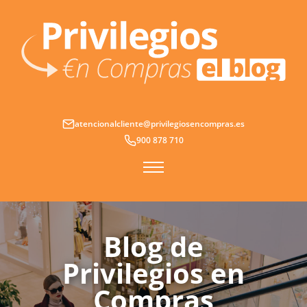
Ir
al
contenido
atencionalcliente@privilegiosencompras.es
900 878 710
Blog de
Privilegios en
Compras