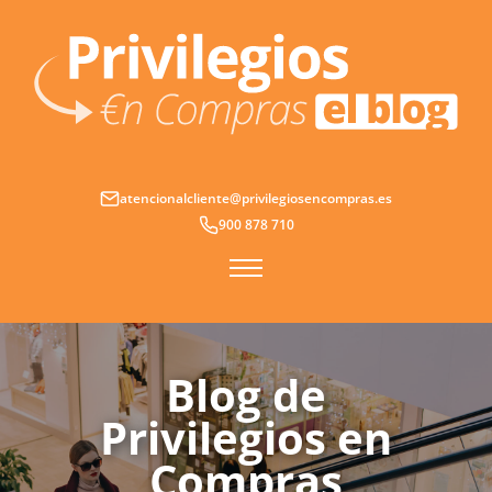
Ir
al
contenido
atencionalcliente@privilegiosencompras.es
900 878 710
Blog de
Privilegios en
Compras