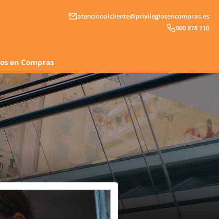
atencionalcliente@privilegiosencompras.es
900 878 710
gios en Compras