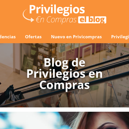
dencias
Ofertas
Nuevo en Privicompras
Privile
Blog de
Privilegios en
Compras