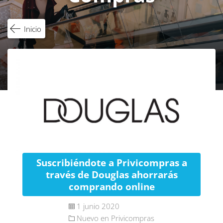
Inicio
Suscribiéndote a Privicompras a
través de Douglas ahorrarás
comprando online
1 junio 2020
Nuevo en Privicompras