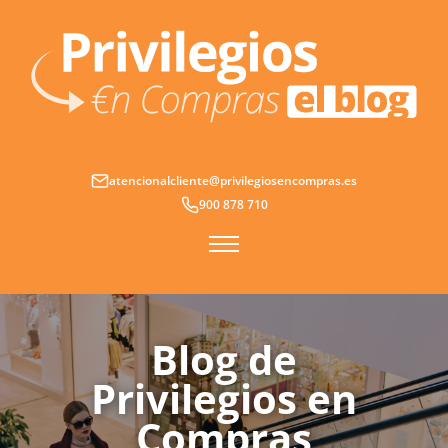
Ir
al
contenido
atencionalcliente@privilegiosencompras.es
900 878 710
Blog de
Privilegios en
Compras