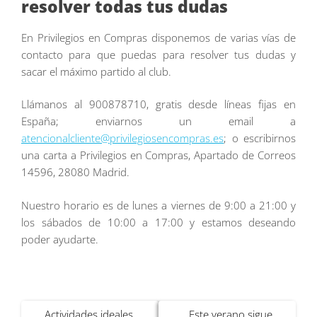
resolver todas tus dudas
En Privilegios en Compras disponemos de varias vías de
contacto para que puedas para resolver tus dudas y
sacar el máximo partido al club.
Llámanos al 900878710, gratis desde líneas fijas en
España; enviarnos un email a
atencionalcliente@privilegiosencompras.es
; o escribirnos
una carta a Privilegios en Compras, Apartado de Correos
14596, 28080 Madrid.
Nuestro horario es de lunes a viernes de 9:00 a 21:00 y
los sábados de 10:00 a 17:00 y estamos deseando
poder ayudarte.
Navegación
Actividades ideales
Este verano sigue