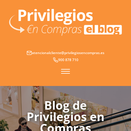
Ir
al
contenido
atencionalcliente@privilegiosencompras.es
900 878 710
Blog de
Privilegios en
Compras