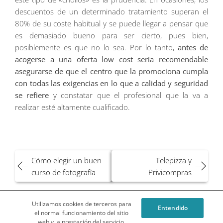
descuentos de un determinado tratamiento superan el
80% de su coste habitual y se puede llegar a pensar que
es demasiado bueno para ser cierto, pues bien,
posiblemente es que no lo sea. Por lo tanto,
antes de
acogerse a una oferta low cost sería recomendable
asegurarse de que el centro que la promociona cumpla
con todas las exigencias en lo que a calidad y seguridad
se refiere
y constatar que el profesional que la va a
realizar esté altamente cualificado.
Navegación
Cómo elegir un buen
Telepizza y
de
curso de fotografía
Privicompras
entradas
Utilizamos cookies de terceros para
Entendido
¿Qué es Privilegios en Compras o Privicompras?
el normal funcionamiento del sitio
web y la prestación del servicio.