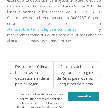
estamos a tu disposición para ayudarte. Nuestro equipo
de atención al cliente, está disponible de 9:00 a 21:00 de
lunes a viernes y los sábados de 10:00 a 17:00.
Contáctanos por teléfono llamando al 900878710 o por
email escribiendo a
atencionalcliente@privilegiosencompras.es
y
resolveremos todas tus dudas para que puedas ahorrar
al máximo en todas tus compras online.
Navegación
Descubre las últimas
Consejos útiles para
de
tendencias en
elegir un buen regalo
entradas
decoración navideña
de Reyes para los más
para tu hogar
pequeños de la casa
Utilizamos cookies de terceros para
Entendido
¿Qué es Privilegios en Compras o Privicompras?
el normal funcionamiento del sitio
web y la prestación del servicio.
Condiciones Generales del Blog
Política de cookies
Puedes obtener más información