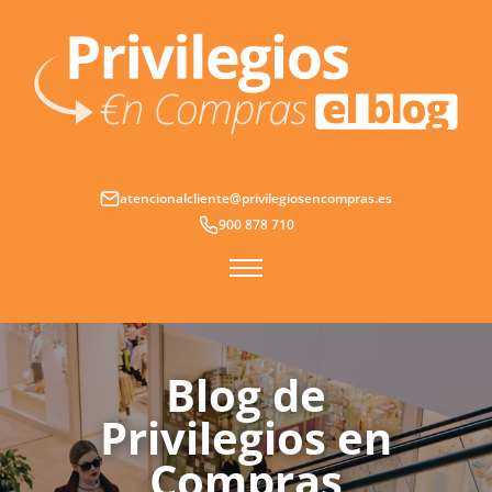
Ir
al
contenido
atencionalcliente@privilegiosencompras.es
900 878 710
Blog de
Privilegios en
Compras