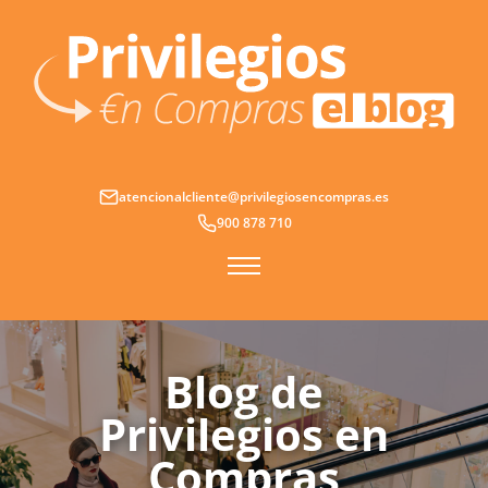
Ir
al
contenido
atencionalcliente@privilegiosencompras.es
900 878 710
Blog de
Privilegios en
Compras