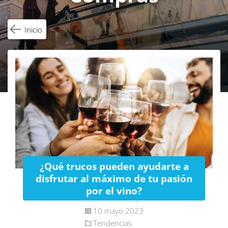
Inicio
¿Qué trucos pueden ayudarte a
disfrutar al máximo de tu pasión
por el vino?
10 mayo 2023
Tendencias