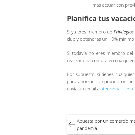
más actuar con previ
Planifica tus vacac
Si ya eres miembro de
Privilegio
club y obtendrás un 10% mínimo
Si todavía no eres miembro del 
realizar una compra en cualquier
Por supuesto, si tienes cualqui
para ahorrar comprando online,
envía un email a
atencionalclient
Navegación
Apuesta por un comercio má
de
pandemia
entradas