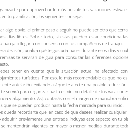
ganizarte para aprovechar lo más posible tus vacaciones estivale
n tu planificación, los siguientes consejos:
r algo obvio, el primer paso a seguir no puede ser otro que cerrar
nos días libres. Sobre todo, si estas pueden estar condicionada
 pareja o llegar a un consenso con tus compañeros de trabajo.
era decisión, analiza qué te gustaría hacer durante esos días y cuá
remisas te servirán de guía para consultar las diferentes opcione
esto.
es tener en cuenta que la situación actual ha afectado con m
lojamientos turísticos. Por eso, lo más recomendable es que no esp
ciente antelación, evitando así que te afecte una posible reducción d
e servirá para organizar hasta el mínimo detalle de tus vacaciones,
ncia y alojamiento. Así, contarás con el margen de maniobra sufic
os que se puedan producir hasta la fecha marcada para su inicio.
nos queda recordarte que, en caso de que desees realizar cualquier vi
o adquirir previamente una entrada, incluyas este aspecto en tu pl
o se mantendrán vigentes, en mayor o menor medida, durante todo