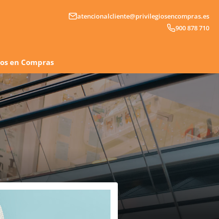
atencionalcliente@privilegiosencompras.es
900 878 710
gios en Compras