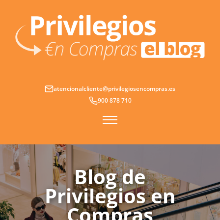
Ir
al
contenido
atencionalcliente@privilegiosencompras.es
900 878 710
Blog de
Privilegios en
Compras