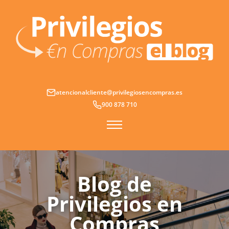
Ir
al
contenido
atencionalcliente@privilegiosencompras.es
900 878 710
Blog de
Privilegios en
Compras