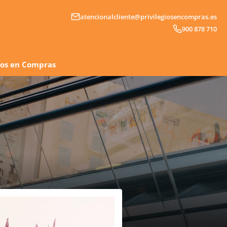
atencionalcliente@privilegiosencompras.es
900 878 710
gios en Compras