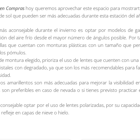
s en Compras
hoy queremos aprovechar este espacio para mostrart
s de sol que pueden ser más adecuadas durante esta estación del a
 más aconsejable durante el invierno es optar por modelos de ga
ción del aire frío desde el mayor número de ángulos posible. Por ta
ellas que cuentan con monturas plásticas con un tamaño que per
 los pómulos.
de montura elegido, prioriza el uso de lentes que cuenten con una 
ristales con degradado, ya que son los más recomendables para favo
sidad.
onos amarillentos son más adecuadas para mejorar la visibilidad e
 son preferibles en caso de nevada o si tienes previsto practicar 
onsejable optar por el uso de lentes polarizadas, por su capacida
 refleje en capas de nieve o hielo.