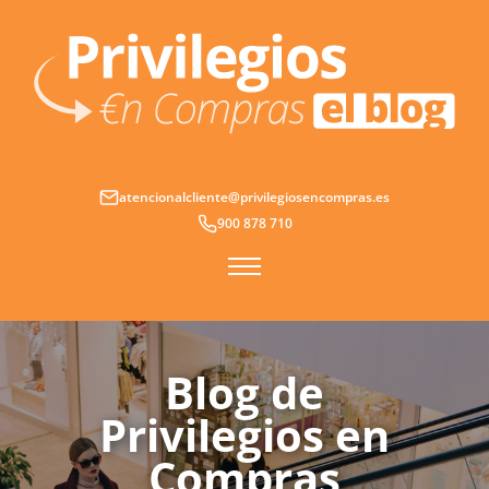
Ir
al
contenido
atencionalcliente@privilegiosencompras.es
900 878 710
Blog de
Privilegios en
Compras