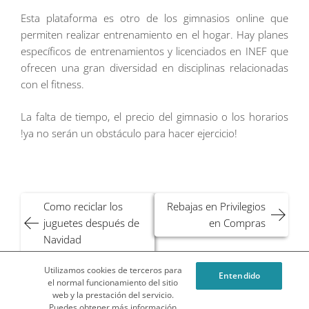
Esta plataforma es otro de los gimnasios online que
permiten realizar entrenamiento en el hogar. Hay planes
específicos de entrenamientos y licenciados en INEF que
ofrecen una gran diversidad en disciplinas relacionadas
con el fitness.
La falta de tiempo, el precio del gimnasio o los horarios
!ya no serán un obstáculo para hacer ejercicio!
Navegación
Como reciclar los
Rebajas en Privilegios
de
juguetes después de
en Compras
entradas
Navidad
Utilizamos cookies de terceros para
Entendido
¿Qué es Privilegios en Compras o Privicompras?
el normal funcionamiento del sitio
web y la prestación del servicio.
Condiciones Generales del Blog
Política de cookies
Puedes obtener más información