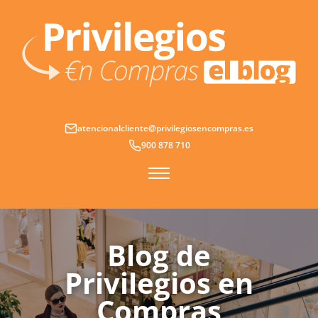
Ir
al
contenido
atencionalcliente@privilegiosencompras.es
900 878 710
Blog de
Privilegios en
Compras