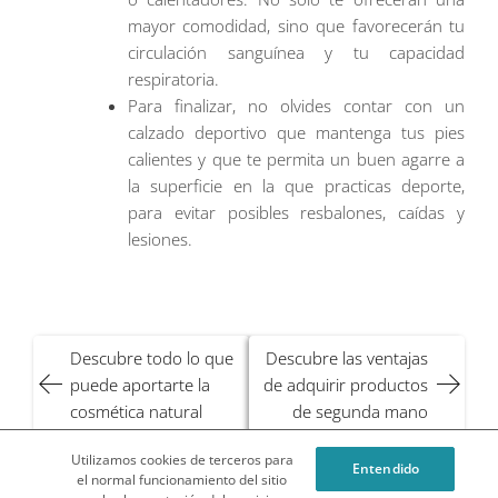
mayor comodidad, sino que favorecerán tu
circulación sanguínea y tu capacidad
respiratoria.
Para finalizar, no olvides contar con un
calzado deportivo que mantenga tus pies
calientes y que te permita un buen agarre a
la superficie en la que practicas deporte,
para evitar posibles resbalones, caídas y
lesiones.
Navegación
Descubre todo lo que
Descubre las ventajas
de
puede aportarte la
de adquirir productos
entradas
cosmética natural
de segunda mano
Utilizamos cookies de terceros para
Entendido
¿Qué es Privilegios en Compras o Privicompras?
el normal funcionamiento del sitio