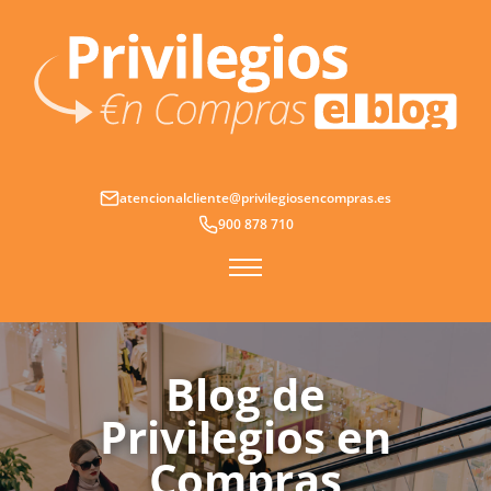
Ir
al
contenido
atencionalcliente@privilegiosencompras.es
900 878 710
Blog de
Privilegios en
Compras