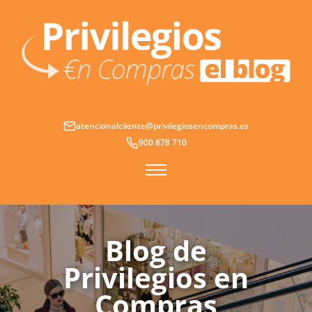
Ir
al
contenido
atencionalcliente@privilegiosencompras.es
900 878 710
Blog de
Privilegios en
Compras