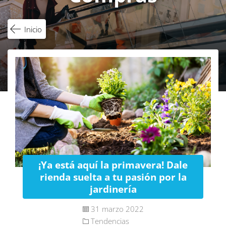
Inicio
¡Ya está aquí la primavera! Dale
rienda suelta a tu pasión por la
jardinería
31 marzo 2022
Tendencias