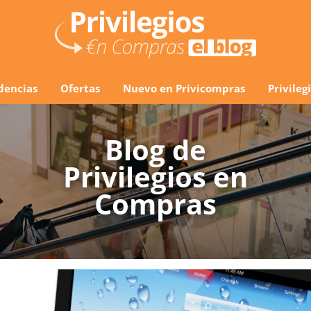
dencias
Ofertas
Nuevo en Privicompras
Privile
Blog de
Privilegios en
Compras