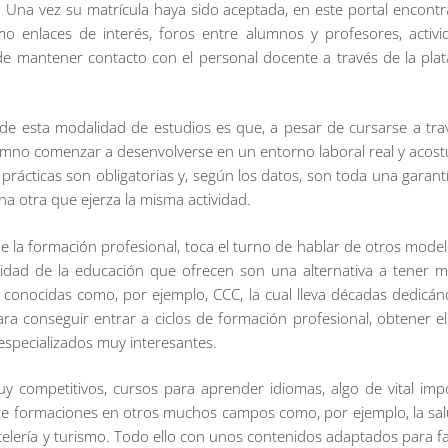
 Una vez su matrícula haya sido aceptada, en este portal encontr
omo enlaces de interés, foros entre alumnos y profesores, activid
e mantener contacto con el personal docente a través de la plat
de esta modalidad de estudios es que, a pesar de cursarse a trav
umno comenzar a desenvolverse en un entorno laboral real y acostu
prácticas son obligatorias y, según los datos, son toda una garan
a otra que ejerza la misma actividad.
la formación profesional, toca el turno de hablar de otros modelo
 calidad de la educación que ofrecen son una alternativa a tener
 conocidas como, por ejemplo, CCC, la cual lleva décadas dedic
para conseguir entrar a ciclos de formación profesional, obtener e
especializados muy interesantes.
y competitivos, cursos para aprender idiomas, algo de vital im
ce formaciones en otros muchos campos como, por ejemplo, la salud 
elería y turismo. Todo ello con unos contenidos adaptados para fac