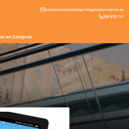
atencionalcliente@privilegiosencompras.es
900 878 710
gios en Compras