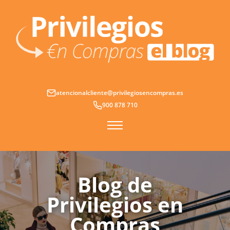
Ir
al
contenido
atencionalcliente@privilegiosencompras.es
900 878 710
Blog de
Privilegios en
Compras