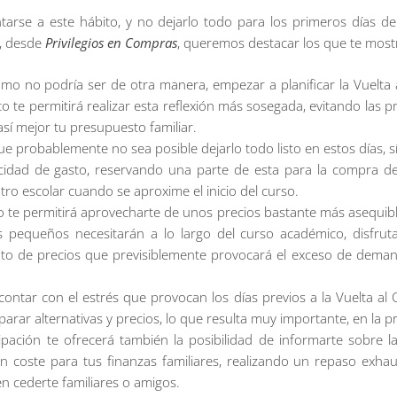
tarse a este hábito, y no dejarlo todo para los primeros días d
e, desde
Privilegios en Compras
, queremos destacar los que te most
omo no podría ser de otra manera, empezar a planificar la Vuelta a
o te permitirá realizar esta reflexión más sosegada, evitando las p
sí mejor tu presupuesto familiar.
e probablemente no sea posible dejarlo todo listo en estos días, 
cidad de gasto, reservando una parte de esta para la compra de 
ntro escolar cuando se aproxime el inicio del curso.
 te permitirá aprovecharte de unos precios bastante más asequible
s pequeños necesitarán a lo largo del curso académico, disfru
nto de precios que previsiblemente provocará el exceso de dem
 contar con el estrés que provocan los días previos a la Vuelta al 
rar alternativas y precios, lo que resulta muy importante, en la pr
ipación te ofrecerá también la posibilidad de informarte sobre l
sin coste para tus finanzas familiares, realizando un repaso exha
 cederte familiares o amigos.