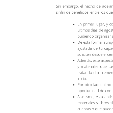
Sin embargo, el hecho de adelan
sinfín de beneficios, entre los qu
En primer lugar, y c
últimos días de agost
pudiendo organizar a
De esta forma, aunqu
ajustada de tu capa
soliciten desde el ce
Además, este aspecto
y materiales que tu
evitando el increme
inicio.
Por otro lado, al no
oportunidad de compa
Asimismo, esta antic
materiales y libros 
cuentas o que pueden