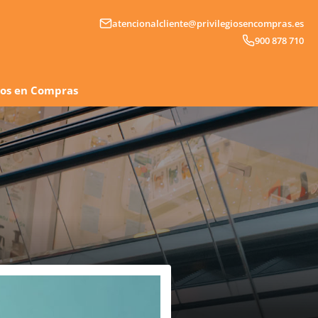
atencionalcliente@privilegiosencompras.es
900 878 710
gios en Compras