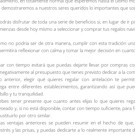
admitirlo, en totalmente normal que esperemos hasta el último mo
ue demostraremos a nuestros seres queridos lo importantes que so
odrás disfrutar de toda una serie de beneficios si, en lugar de ir 
comienzas desde hoy mismo a seleccionar y comprar tus regalos nav
omo no podría ser de otra manera, cumplir con esta tradición una
permitirá reflexionar con calma y tomar la mejor decisión en cuanto
tuar con tiempo evitará que puedas dejarte llevar por compras c
egativamente al presupuesto que tienes previsto dedicar a la com
o anterior, elegir qué quieres regalar con antelación te perm
ega entre diferentes establecimientos, garantizando así que pue
illo y tu tranquilidad.
es tener presente que cuanto antes elijas lo que quieres regal
eseado y, si no está disponible, contar con tiempo suficiente, para
stituirlo por otro similar.
s las ventajas anteriores se pueden resumir en el hecho de que,
estrés y las prisas, y puedas dedicarte a lo realmente importante d