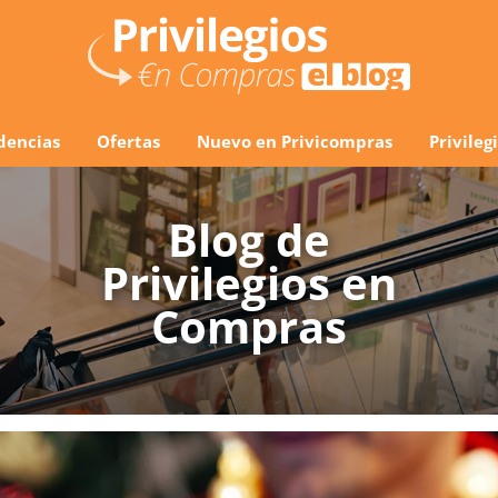
dencias
Ofertas
Nuevo en Privicompras
Privile
Blog de
Privilegios en
Compras