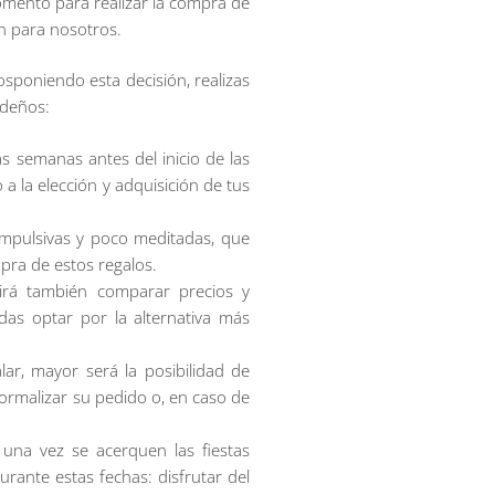
mento para realizar la compra de
n para nosotros.
posponiendo esta decisión, realizas
ideños:
s semanas antes del inicio de las
 a la elección y adquisición de tus
ompulsivas y poco meditadas, que
pra de estos regalos.
itirá también comparar precios y
das optar por la alternativa más
ar, mayor será la posibilidad de
 formalizar su pedido o, en caso de
 una vez se acerquen las fiestas
urante estas fechas: disfrutar del