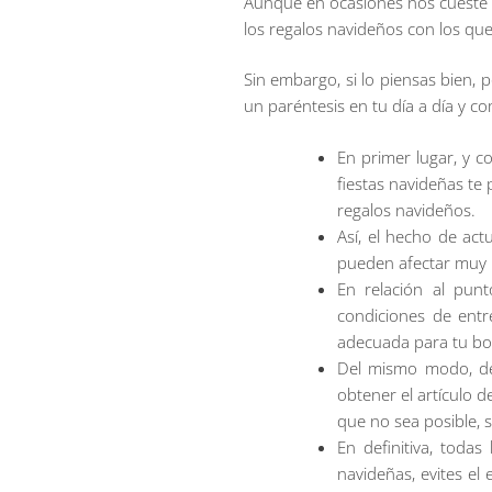
Aunque en ocasiones nos cueste 
los regalos navideños con los q
Sin embargo, si lo piensas bien, p
un paréntesis en tu día a día y 
En primer lugar, y c
fiestas navideñas te 
regalos navideños.
Así, el hecho de ac
pueden afectar muy n
En relación al punt
condiciones de entr
adecuada para tu bols
Del mismo modo, deb
obtener el artículo d
que no sea posible, su
En definitiva, toda
navideñas, evites el 