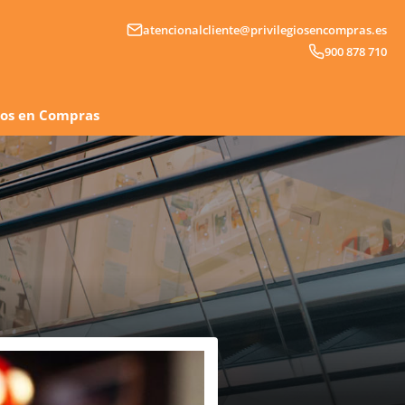
atencionalcliente@privilegiosencompras.es
900 878 710
gios en Compras