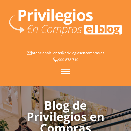
Ir
al
contenido
atencionalcliente@privilegiosencompras.es
900 878 710
Blog de
Privilegios en
Compras