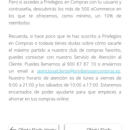
Pero si accedes a Privilegios en Compras con tu usuario y
contraseña, descubrirás los más de 500 eCommerce en
los que te ofrecemos, como mínimo, un 10% de
reembolso.
Recuerda, si hace poco que te has suscrito a Privilegios
en Compras o todavía tienes dudas sobre cómo sacarle
el máximo partido a nuestro club de compras favorito,
puedes contactar con nuestro Servicio de Atención al
Cliente. Puedes llamarnos al 900 87 87 10 o enviarnos
un email a
atencionalcliente@privilegiosencompras.es
.
Nuestro horario de atención es de lunes a viernes de
9:00 a 21:00 y los sábados de 10:00 a 17:00. Estaremos
encantados de poder ayudarte para que empieces a
ahorrar en tus compras online.
Navegación
Oferta Flash: Homy
Oferta Flash: