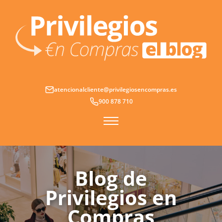
Ir
al
contenido
atencionalcliente@privilegiosencompras.es
900 878 710
Blog de
Privilegios en
Compras