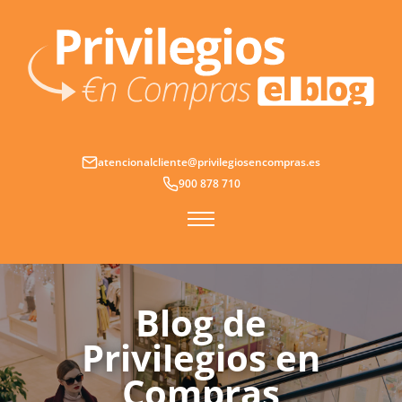
Ir
al
contenido
atencionalcliente@privilegiosencompras.es
900 878 710
Blog de
Privilegios en
Compras