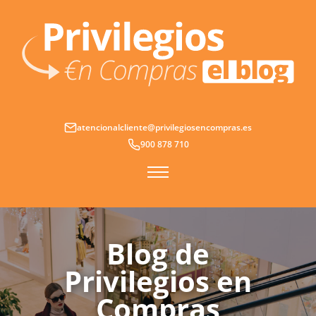
Ir
al
contenido
atencionalcliente@privilegiosencompras.es
900 878 710
Blog de
Privilegios en
Compras