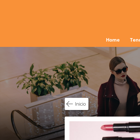
Ir
al
contenido
Home
Ten
Inicio