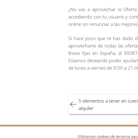
¿No vas a aprovechar la Oferta
accediendo con tu usuario y con
online sin renunciar a las mejores
Si hace poco que te has dado d
aprovecharte de todas las oferta
líneas fijas en España, al 9008
Estamos deseando poder ayudarte
de lunes a viernes de 9:00 a 21:
Navegación
5 elementos a tener en cuen
de
alquiler
entradas
¿Qué es Privilegios en Compras o 
Utilizamos cookies de terceros para