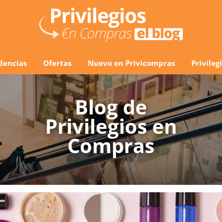
dencias
Ofertas
Nuevo en Privicompras
Privile
Blog de
Privilegios en
Compras