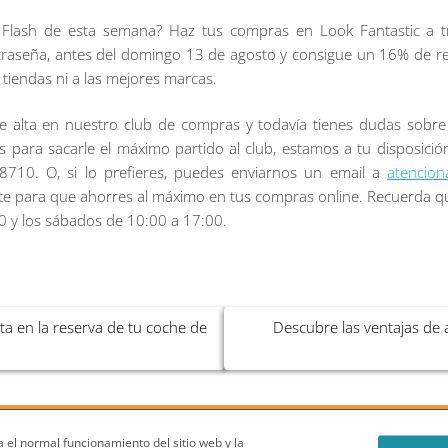
 Flash de esta semana? Haz tus compras en Look Fantastic a tr
traseña, antes del domingo 13 de agosto y consigue un 16% de 
 tiendas ni a las mejores marcas.
e alta en nuestro club de compras y todavía tienes dudas sobr
s para sacarle el máximo partido al club, estamos a tu disposició
78710. O, si lo prefieres, puedes enviarnos un email a
atencion
 para que ahorres al máximo en tus compras online. Recuerda qu
00 y los sábados de 10:00 a 17:00.
ta en la reserva de tu coche de
Descubre las ventajas de a
Privicompras?
Condiciones Generales del Blog
Política de cookies
 el normal funcionamiento del sitio web y la