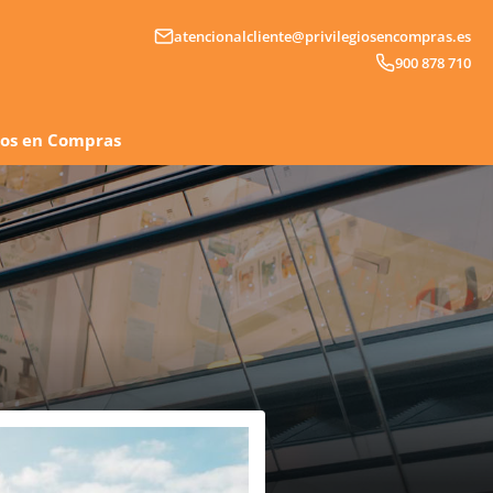
atencionalcliente@privilegiosencompras.es
900 878 710
gios en Compras