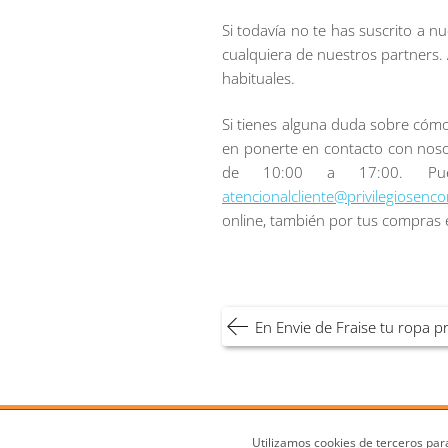
Si todavía no te has suscrito a 
cualquiera de nuestros partners
habituales.
Si tienes alguna duda sobre cómo
en ponerte en contacto con nosot
de 10:00 a 17:00. Pued
atencionalcliente@privilegiosenc
online, también por tus compras e
Navegación
En Envie de Fraise tu ropa 
de
entradas
¿Qué es Privilegios en Compras o 
Utilizamos cookies de terceros para