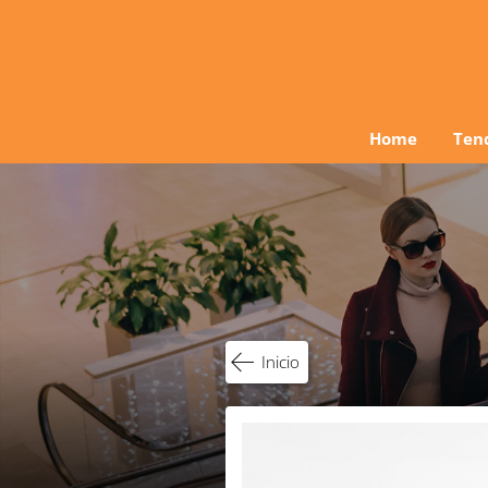
Ir
al
contenido
Home
Ten
Inicio