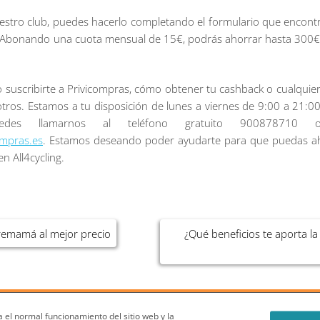
nuestro club, puedes hacerlo completando el formulario que encon
. Abonando una cuota mensual de 15€, podrás ahorrar hasta 300€
 suscribirte a Privicompras, cómo obtener tu cashback o cualquier
ros. Estamos a tu disposición de lunes a viernes de 9:00 a 21:00
es llamarnos al teléfono gratuito 900878710
ompras.es
. Estamos deseando poder ayudarte para que puedas a
n All4cycling.
premamá al mejor precio
¿Qué beneficios te aporta l
Privicompras?
Condiciones Generales del Blog
Política de cookies
 el normal funcionamiento del sitio web y la