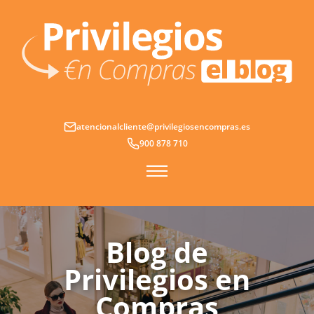
Ir
al
contenido
atencionalcliente@privilegiosencompras.es
900 878 710
Blog de
Privilegios en
Compras