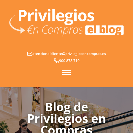
Ir
al
contenido
atencionalcliente@privilegiosencompras.es
900 878 710
Blog de
Privilegios en
Compras